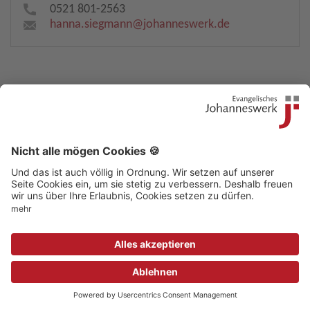
0521 801-2563
hanna.siegmann​
@
johanneswerk.de
Kontakt
|
Beschwerdestelle
|
Impressum
|
Sitemap
|
Datenschutz
|