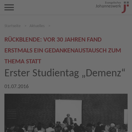
Startseite
>
Aktuelles
>
RÜCKBLENDE: VOR 30 JAHREN FAND
ERSTMALS EIN GEDANKENAUSTAUSCH ZUM
THEMA STATT
Erster Studientag „Demenz“
01.07.2016