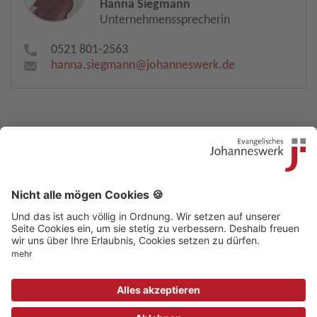
Hanna Siegmann
Unternehmenssprecherin
0521 801-2563
hanna.siegmann​
@
johanneswerk.de