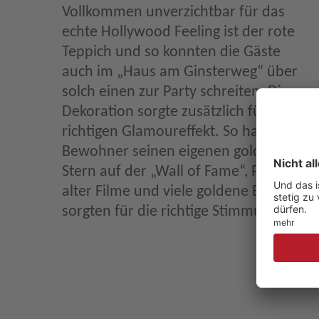
Vollkommen unverzichtbar für das
echte Hollywood Feeling ist der rote
Teppich und so konnten die Gäste
auch im „Haus am Ginsterweg“ über
solch einen zur Party schreiten. Die
Dekoration sorgte zusätzlich für den
richtigen Glamoureffekt. So hatte jeder
Bewohner seinen eigenen goldenen
Stern auf der „Wall of Fame“, Plakate
alter Filme und viele goldene Ballons
sorgten für die richtige Stimmung.