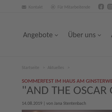
Kontakt
Für Mitarbeitende
Angebote
Über uns
Startseite
>
Aktuelles
>
SOMMERFEST IM HAUS AM GINSTERW
"AND THE OSCAR G
14.08.2019
| von
Jana Stentenbach