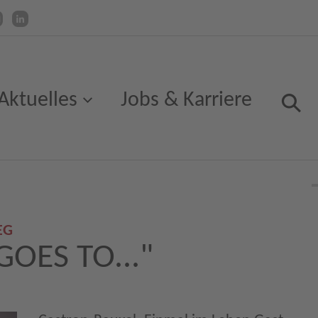
Aktuelles
Jobs & Karriere
EG
OES TO..."