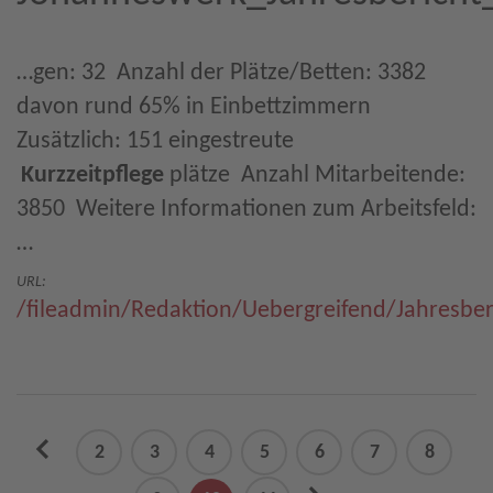
…gen: 32  Anzahl der Plätze/Betten: 3382 
davon rund 65% in Einbettzimmern 
Zusätzlich: 151 eingestreute
Kurzzeitpflege
plätze  Anzahl Mitarbeitende:
3850  Weitere Informationen zum Arbeitsfeld:
…
URL:
/fileadmin/Redaktion/Uebergreifend/Jahresbe
previous
2
3
4
5
6
7
8